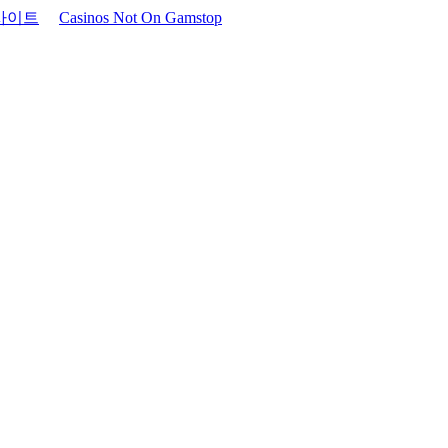
사이트
Casinos Not On Gamstop